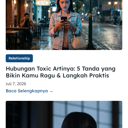
Relationship
Hubungan Toxic Artinya: 5 Tanda yang
Bikin Kamu Ragu & Langkah Praktis
Juli 7, 2026
Baca Selengkapnya →