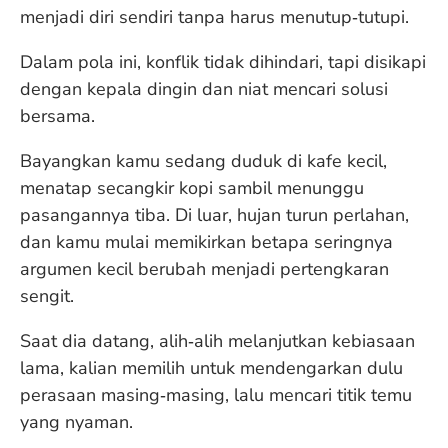
menjadi diri sendiri tanpa harus menutup‑tutupi.
Dalam pola ini, konflik tidak dihindari, tapi disikapi
dengan kepala dingin dan niat mencari solusi
bersama.
Bayangkan kamu sedang duduk di kafe kecil,
menatap secangkir kopi sambil menunggu
pasangannya tiba. Di luar, hujan turun perlahan,
dan kamu mulai memikirkan betapa seringnya
argumen kecil berubah menjadi pertengkaran
sengit.
Saat dia datang, alih‑alih melanjutkan kebiasaan
lama, kalian memilih untuk mendengarkan dulu
perasaan masing‑masing, lalu mencari titik temu
yang nyaman.