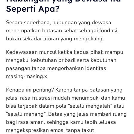
Seperti Apa?
Secara sederhana, hubungan yang dewasa
menempatkan batasan sehat sebagai fondasi,
bukan sekadar aturan yang mengekang.
Kedewasaan muncul ketika kedua pihak mampu
mengakui kebutuhan pribadi serta kebutuhan
pasangan tanpa mengorbankan identitas
masing‑masing.x
Kenapa ini penting? Karena tanpa batasan yang
jelas, rasa frustrasi mudah menumpuk, dan kamu
bisa terjebak dalam pola “selalu mengalah” atau
“selalu menang”. Batas yang jelas memberi ruang
bagi rasa aman, sehingga kamu lebih leluasa
mengekspresikan emosi tanpa takut