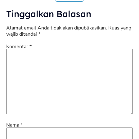
Tinggalkan Balasan
Alamat email Anda tidak akan dipublikasikan.
Ruas yang
wajib ditandai
*
Komentar
*
Nama
*