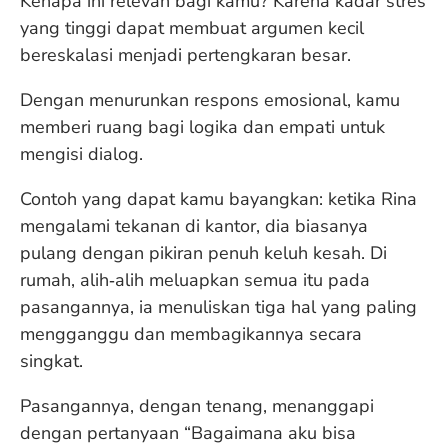
Kenapa ini relevan bagi kamu? Karena kadar stres
yang tinggi dapat membuat argumen kecil
bereskalasi menjadi pertengkaran besar.
Dengan menurunkan respons emosional, kamu
memberi ruang bagi logika dan empati untuk
mengisi dialog.
Contoh yang dapat kamu bayangkan: ketika Rina
mengalami tekanan di kantor, dia biasanya
pulang dengan pikiran penuh keluh kesah. Di
rumah, alih‑alih meluapkan semua itu pada
pasangannya, ia menuliskan tiga hal yang paling
mengganggu dan membagikannya secara
singkat.
Pasangannya, dengan tenang, menanggapi
dengan pertanyaan “Bagaimana aku bisa