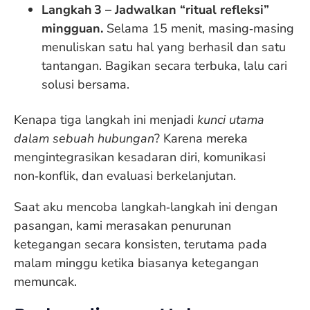
Langkah 3 – Jadwalkan “ritual refleksi”
mingguan.
Selama 15 menit, masing‑masing
menuliskan satu hal yang berhasil dan satu
tantangan. Bagikan secara terbuka, lalu cari
solusi bersama.
Kenapa tiga langkah ini menjadi
kunci utama
dalam sebuah hubungan
? Karena mereka
mengintegrasikan kesadaran diri, komunikasi
non‑konflik, dan evaluasi berkelanjutan.
Saat aku mencoba langkah‑langkah ini dengan
pasangan, kami merasakan penurunan
ketegangan secara konsisten, terutama pada
malam minggu ketika biasanya ketegangan
memuncak.