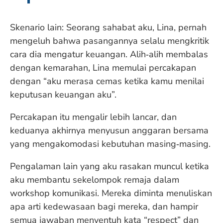
Skenario lain: Seorang sahabat aku, Lina, pernah
mengeluh bahwa pasangannya selalu mengkritik
cara dia mengatur keuangan. Alih‑alih membalas
dengan kemarahan, Lina memulai percakapan
dengan “aku merasa cemas ketika kamu menilai
keputusan keuangan aku”.
Percakapan itu mengalir lebih lancar, dan
keduanya akhirnya menyusun anggaran bersama
yang mengakomodasi kebutuhan masing‑masing.
Pengalaman lain yang aku rasakan muncul ketika
aku membantu sekelompok remaja dalam
workshop komunikasi. Mereka diminta menuliskan
apa arti kedewasaan bagi mereka, dan hampir
semua jawaban menyentuh kata “respect” dan