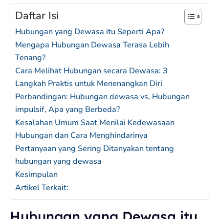
Daftar Isi
Hubungan yang Dewasa itu Seperti Apa?
Mengapa Hubungan Dewasa Terasa Lebih
Tenang?
Cara Melihat Hubungan secara Dewasa: 3
Langkah Praktis untuk Menenangkan Diri
Perbandingan: Hubungan dewasa vs. Hubungan
impulsif, Apa yang Berbeda?
Kesalahan Umum Saat Menilai Kedewasaan
Hubungan dan Cara Menghindarinya
Pertanyaan yang Sering Ditanyakan tentang
hubungan yang dewasa
Kesimpulan
Artikel Terkait:
Hubungan yang Dewasa itu