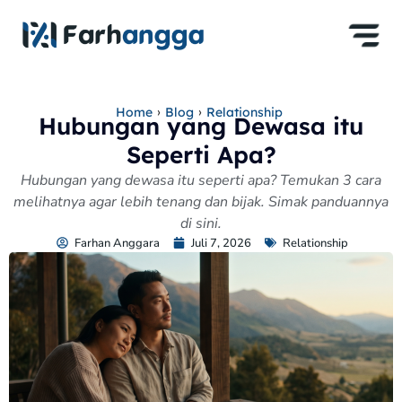
›
›
Home
Blog
Relationship
Hubungan yang Dewasa itu
Seperti Apa?
Hubungan yang dewasa itu seperti apa? Temukan 3 cara
melihatnya agar lebih tenang dan bijak. Simak panduannya
di sini.
Farhan Anggara
Juli 7, 2026
Relationship