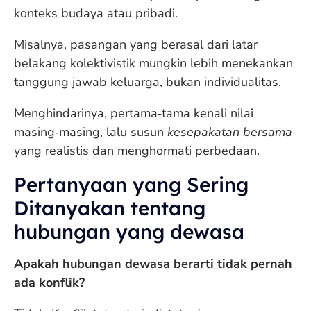
konteks budaya atau pribadi.
Misalnya, pasangan yang berasal dari latar
belakang kolektivistik mungkin lebih menekankan
tanggung jawab keluarga, bukan individualitas.
Menghindarinya, pertama‑tama kenali nilai
masing‑masing, lalu susun
kesepakatan bersama
yang realistis dan menghormati perbedaan.
Pertanyaan yang Sering
Ditanyakan tentang
hubungan yang dewasa
Apakah hubungan dewasa berarti tidak pernah
ada konflik?