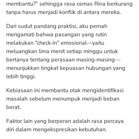
membantu?” sehingga rasa cemas Rina berkurang
tanpa harus menjadi konflik di antara mereka.
Dari sudut pandang praktisi, aku pernah
mengamati bahwa pasangan yang rutin
melakukan “check‑in” emosional—yaitu
meluangkan lima menit setiap minggu untuk
bertanya tentang perasaan masing‑masing—
menunjukkan tingkat kepuasan hubungan yang
lebih tinggi.
Kebiasaan ini membantu otak mengidentifikasi
masalah sebelum menumpuk menjadi beban
berat.
Faktor lain yang berperan adalah rasa percaya
diri dalam mengekspresikan kebutuhan.