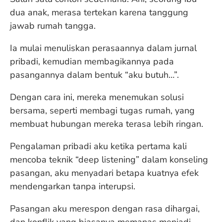
dua anak, merasa tertekan karena tanggung
jawab rumah tangga.
Ia mulai menuliskan perasaannya dalam jurnal
pribadi, kemudian membagikannya pada
pasangannya dalam bentuk “aku butuh…”.
Dengan cara ini, mereka menemukan solusi
bersama, seperti membagi tugas rumah, yang
membuat hubungan mereka terasa lebih ringan.
Pengalaman pribadi aku ketika pertama kali
mencoba teknik “deep listening” dalam konseling
pasangan, aku menyadari betapa kuatnya efek
mendengarkan tanpa interupsi.
Pasangan aku merespon dengan rasa dihargai,
dan konflik yang biasanya memanas menjadi