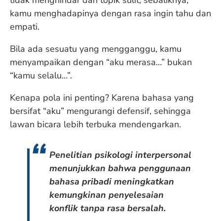
tidak menghindar dari topik sulit; sebaliknya,
kamu menghadapinya dengan rasa ingin tahu dan
empati.
Bila ada sesuatu yang mengganggu, kamu
menyampaikan dengan “aku merasa…” bukan
“kamu selalu…”.
Kenapa pola ini penting? Karena bahasa yang
bersifat “aku” mengurangi defensif, sehingga
lawan bicara lebih terbuka mendengarkan.
Penelitian psikologi interpersonal
menunjukkan bahwa penggunaan
bahasa pribadi meningkatkan
kemungkinan penyelesaian
konflik tanpa rasa bersalah.