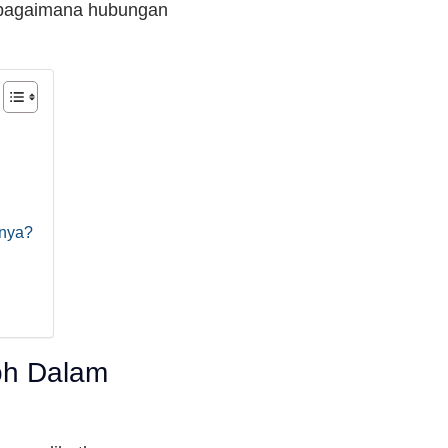
i bagaimana hubungan
nnya?
oh Dalam