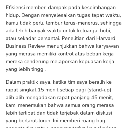
Efisiensi memberi dampak pada keseimbangan
hidup. Dengan menyelesaikan tugas tepat waktu,
kamu tidak perlu lembur terus-menerus, sehingga
ada lebih banyak waktu untuk keluarga, hobi,
atau sekadar bersantai. Penelitian dari Harvard
Business Review menunjukkan bahwa karyawan
yang merasa memiliki kontrol atas beban kerja
mereka cenderung melaporkan kepuasan kerja
yang lebih tinggi.
Dalam praktik saya, ketika tim saya beralih ke
rapat singkat 15 menit setiap pagi (stand‑up),
alih‑alih mengadakan rapat panjang 45 menit,
kami menemukan bahwa semua orang merasa
lebih terlibat dan tidak terjebak dalam diskusi
yang berlarut‑luruh. Ini memberi ruang bagi