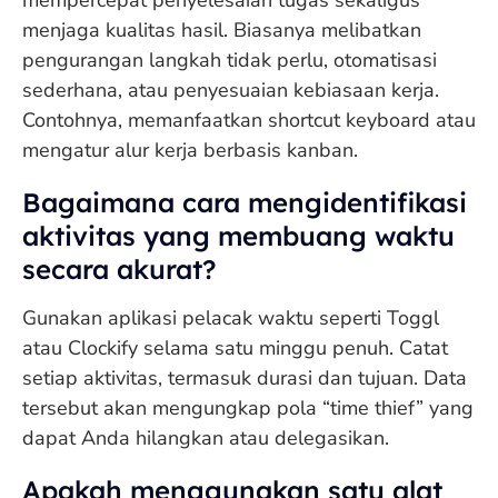
mempercepat penyelesaian tugas sekaligus
menjaga kualitas hasil. Biasanya melibatkan
pengurangan langkah tidak perlu, otomatisasi
sederhana, atau penyesuaian kebiasaan kerja.
Contohnya, memanfaatkan shortcut keyboard atau
mengatur alur kerja berbasis kanban.
Bagaimana cara mengidentifikasi
aktivitas yang membuang waktu
secara akurat?
Gunakan aplikasi pelacak waktu seperti Toggl
atau Clockify selama satu minggu penuh. Catat
setiap aktivitas, termasuk durasi dan tujuan. Data
tersebut akan mengungkap pola “time thief” yang
dapat Anda hilangkan atau delegasikan.
Apakah menggunakan satu alat