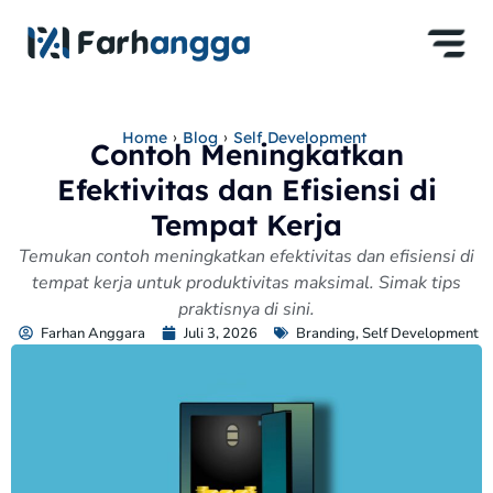
›
›
Home
Blog
Self Development
Contoh Meningkatkan
Efektivitas dan Efisiensi di
Tempat Kerja
Temukan contoh meningkatkan efektivitas dan efisiensi di
tempat kerja untuk produktivitas maksimal. Simak tips
praktisnya di sini.
Farhan Anggara
Juli 3, 2026
Branding
,
Self Development