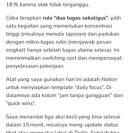
18 % karena otak tidak terganggu.
Coba terapkan
rule “dua tugas sekaligus”
: pilih
satu kegiatan yang memerlukan konsentrasi
tinggi (misalnya menulis laporan) dan padukan
dengan mikro‑tugas rutin (menjawab pesan
singkat) hanya setelah tugas utama selesai. Ini
meminimalkan switching cost dan mempercepat
penyelesaian pekerjaan.
Alat yang saya gunakan hari ini adalah
Notion
untuk menyiapkan template “daily focus”. Di
dalamnya ada kolom “jam tanpa gangguan” dan
“quick wins”.
Saya menandai tiga aksi kecil yang bisa selesai
dalam 15 menit, misalnya meng-update status
tiket atau mengatur label di Trello. Setelah tiga