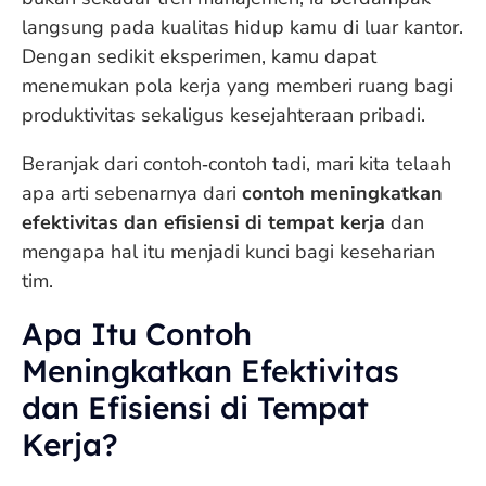
langsung pada kualitas hidup kamu di luar kantor.
Dengan sedikit eksperimen, kamu dapat
menemukan pola kerja yang memberi ruang bagi
produktivitas sekaligus kesejahteraan pribadi.
Beranjak dari contoh‑contoh tadi, mari kita telaah
apa arti sebenarnya dari
contoh meningkatkan
efektivitas dan efisiensi di tempat kerja
dan
mengapa hal itu menjadi kunci bagi keseharian
tim.
Apa Itu Contoh
Meningkatkan Efektivitas
dan Efisiensi di Tempat
Kerja?