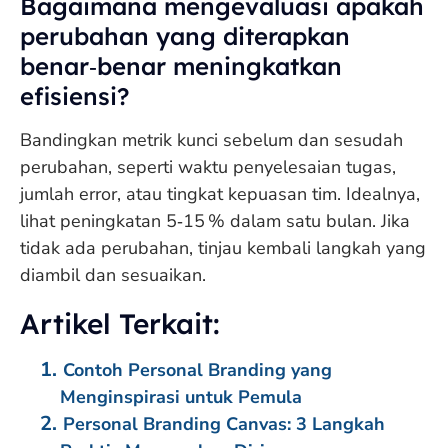
Bagaimana mengevaluasi apakah
perubahan yang diterapkan
benar‑benar meningkatkan
efisiensi?
Bandingkan metrik kunci sebelum dan sesudah
perubahan, seperti waktu penyelesaian tugas,
jumlah error, atau tingkat kepuasan tim. Idealnya,
lihat peningkatan 5‑15 % dalam satu bulan. Jika
tidak ada perubahan, tinjau kembali langkah yang
diambil dan sesuaikan.
Artikel Terkait:
Contoh Personal Branding yang
Menginspirasi untuk Pemula
Personal Branding Canvas: 3 Langkah