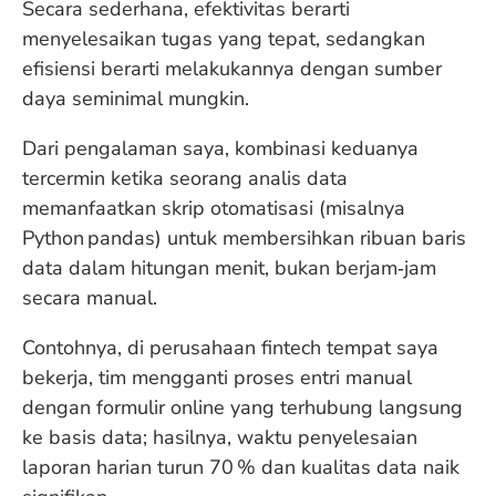
Secara sederhana, efektivitas berarti
menyelesaikan tugas yang tepat, sedangkan
efisiensi berarti melakukannya dengan sumber
daya seminimal mungkin.
Dari pengalaman saya, kombinasi keduanya
tercermin ketika seorang analis data
memanfaatkan skrip otomatisasi (misalnya
Python pandas) untuk membersihkan ribuan baris
data dalam hitungan menit, bukan berjam‑jam
secara manual.
Contohnya, di perusahaan fintech tempat saya
bekerja, tim mengganti proses entri manual
dengan formulir online yang terhubung langsung
ke basis data; hasilnya, waktu penyelesaian
laporan harian turun 70 % dan kualitas data naik