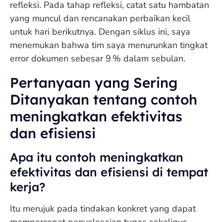
refleksi. Pada tahap refleksi, catat satu hambatan
yang muncul dan rencanakan perbaikan kecil
untuk hari berikutnya. Dengan siklus ini, saya
menemukan bahwa tim saya menurunkan tingkat
error dokumen sebesar 9 % dalam sebulan.
Pertanyaan yang Sering
Ditanyakan tentang contoh
meningkatkan efektivitas
dan efisiensi
Apa itu contoh meningkatkan
efektivitas dan efisiensi di tempat
kerja?
Itu merujuk pada tindakan konkret yang dapat