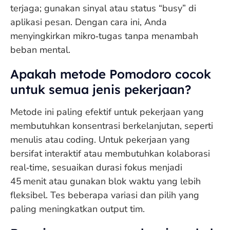
terjaga; gunakan sinyal atau status “busy” di
aplikasi pesan. Dengan cara ini, Anda
menyingkirkan mikro‑tugas tanpa menambah
beban mental.
Apakah metode Pomodoro cocok
untuk semua jenis pekerjaan?
Metode ini paling efektif untuk pekerjaan yang
membutuhkan konsentrasi berkelanjutan, seperti
menulis atau coding. Untuk pekerjaan yang
bersifat interaktif atau membutuhkan kolaborasi
real‑time, sesuaikan durasi fokus menjadi
45 menit atau gunakan blok waktu yang lebih
fleksibel. Tes beberapa variasi dan pilih yang
paling meningkatkan output tim.