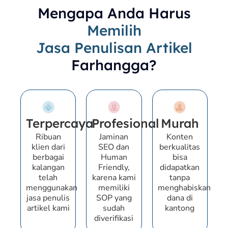
Mengapa Anda Harus
Memilih
Jasa Penulisan Artikel
Farhangga?
Terpercaya
Profesional
Murah
Ribuan
Jaminan
Konten
klien dari
SEO dan
berkualitas
berbagai
Human
bisa
kalangan
Friendly,
didapatkan
telah
karena kami
tanpa
menggunakan
memiliki
menghabiskan
jasa penulis
SOP yang
dana di
artikel kami
sudah
kantong
diverifikasi