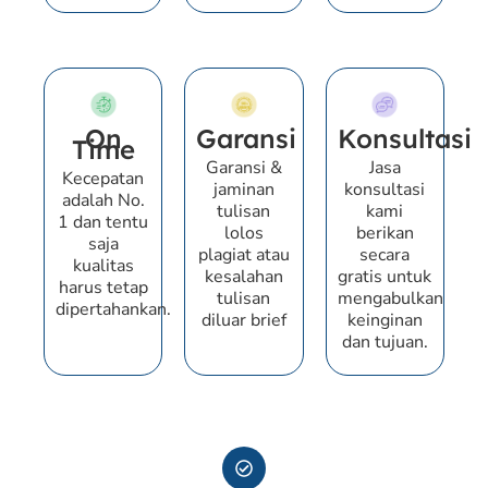
On
Garansi
Konsultasi
Time
Garansi &
Jasa
Kecepatan
jaminan
konsultasi
adalah No.
tulisan
kami
1 dan tentu
lolos
berikan
saja
plagiat atau
secara
kualitas
kesalahan
gratis untuk
harus tetap
tulisan
mengabulkan
dipertahankan.
diluar brief
keinginan
dan tujuan.