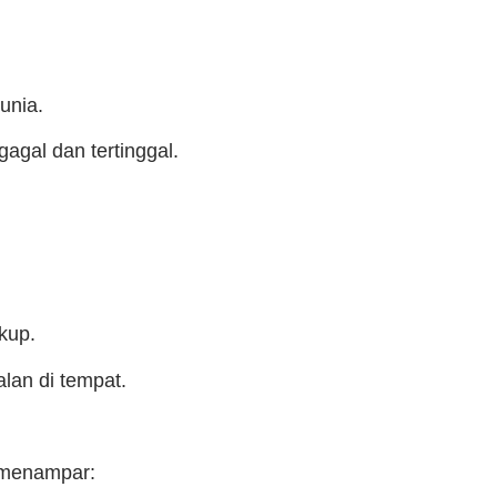
unia.
agal dan tertinggal.
kup.
lan di tempat.
 menampar: