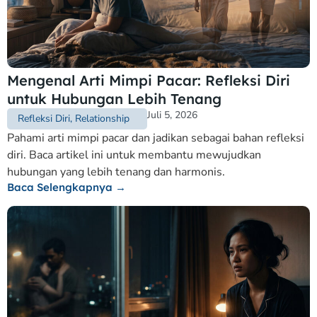
Mengenal Arti Mimpi Pacar: Refleksi Diri
untuk Hubungan Lebih Tenang
Juli 5, 2026
Refleksi Diri
,
Relationship
Pahami arti mimpi pacar dan jadikan sebagai bahan refleksi
diri. Baca artikel ini untuk membantu mewujudkan
hubungan yang lebih tenang dan harmonis.
Baca Selengkapnya →